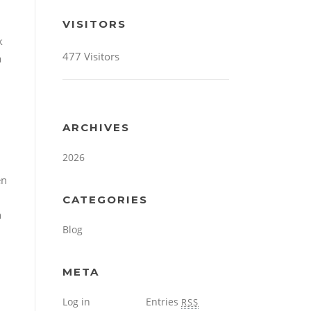
VISITORS
477 Visitors
ARCHIVES
2026
CATEGORIES
Blog
META
Log in
Entries
RSS