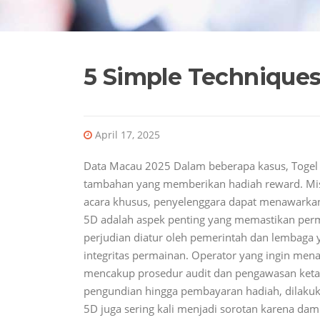
5 Simple Techniques
April 17, 2025
Data Macau 2025 Dalam beberapa kasus, Togel Macau 5D juga mengadakan promosi khusus atau undian tambahan yang memberikan hadiah reward. Misalnya, pada hari-hari tertentu atau dalam rangka merayakan acara khusus, penyelenggara dapat menawarkan hadiah ekstra atau jackpot yang lebih besar.Regulasi Togel Macau 5D adalah aspek penting yang memastikan permainan ini berlangsung dengan adil dan transparan. Di Macau, perjudian diatur oleh pemerintah dan lembaga yang berwenang untuk melindungi pemain serta menjaga integritas permainan. Operator yang ingin menawarkan Togel Macau 5D harus mendapatkan lisensi resmi, yang mencakup prosedur audit dan pengawasan ketat untuk memastikan bahwa semua aspek permainan, mulai dari pengundian hingga pembayaran hadiah, dilakukan secara jujur dan terbuka. Data Macau Di sisi lain, Togel Macau 5D juga sering kali menjadi sorotan karena dampaknya terhadap perilaku sosial dan ekonomi. Banyak orang terjebak dalam siklus perjudian yang merugikan, yang dapat mengarah pada masalah keuangan dan kesehatan psychological.Mengetahui hasil Reside draw Toto Macau sangat penting bagi pemain untuk memantau data dan tren yang mungkin terjadi. Dengan memahami hasil sebelumnya, pemain dapat membuat strategi yang lebih baik untuk taruhan mereka ke depannya.Data Sdy 2025 Terakhir, jangan lupa untuk mengatur anggaran taruhan Anda dengan bijak. Hindari terlalu terbawa emosi dan tetap disiplin dalam mengelola modal agar tidak terjebak dalam kerugian yang besar.Data Macau sudah di pastikan resmi dari Togel Macau karena kami selalu melakukan pengecekan sebelum melakukan update, Jadi Anda tidak perlu khawatir akan keakuratan data yang telah kami berikan.Pilih angka yang memiliki makna khusus bagi Anda, seperti tanggal lahir atau angka favorit, sambil tetap mempertimbangkan angka yang sering muncul dalam sejarah pengundian cuman ada di situs beras togel. Data SdyHadiah yang ditawarkan untuk taruhan 5D biasanya cukup menggiurkan, sering kali mencapai jumlah yang signifikan, sehingga menarik perhatian banyak pemain yang ingin mencoba peruntungan mereka. Momen-momen setiap undian menjadi penuh antisipasi, di mana harapan untuk meraih kemenangan besar selalu ada.Berikut ini, adalah kotak hasil keluaran angka no nmr nomor Are living toto macau 4D untuk hari ini yang di lengkapi dengan data rekapan pengeluaran di bulan paling baru maret hingga paling lama di tahun 2025 :Ragam hadiah dalam permainan Togel Macau 5D sangat menarik dan menjadi daya tarik utama bagi para pemain. Biasanya, hadiah ditentukan berdasarkan jenis taruhan yang dipasang dan kombinasi angka yang berhasil ditebak dengan benar.Pemain yang lebih berpengalaman mungkin menggunakan analisis statistik untuk memprediksi angka. Ini melibatkan penggunaan metode matematika, seperti probabilitas dan distribusi frekuensi, untuk memodelkan hasil-hasil keluaran sebelumnya.Aplikasi ini dirancang untuk memberikan pengalaman pengguna yang optimal, memungkinkan akses penuh ke semua fitur tanpa kendala teknis. Selain itu, dengan adanya sistem keamanan yang canggih, pemain dapat merasa tenang bahwa data pribadi dan transaksi mereka dilindungi dengan baik. Data Sydney 2025Keunikan bermain Togel Macau 5D terletak pada sistem pengundian yang transparan dan frekuensi pengeluaran yang tinggi. Togel Macau menawarkan lima sesi pengundian dalam satu hari, memberikan pemain lebih banyak kesempatan untuk menebak angka dan meraih jackpot besar.Karena dengan data hongkong terbaru tersebut anda lebih mudah mengambil angka bocoran hongkong pada hari ini.Order of three and Order of five give extra overall flexibility, as you may match the successful numbers in numerous combos, with different prizes on offer you for every kind of entry. Find out more about the video games the China Sporting activities Lottery gives right here. Data Toto MacauData SGP 2025 Mark 6 is one of Hong Kong’s longest-operating lottery online games and it offers jackpots that start out at HK$eight million, with a number of other prizes obtainable. Draws occur three times per week and you may Engage in from as minimal as $HK5.Participate in Mega Thousands and thousands is Just about the most broadly-played lotteries within the US, and it provides many of the biggest prizes. Data Keluaran SgpSee many of the important data from earlier Mark 6 draws, including the most recent profitable figures, the ones that have appeared most frequently, and those which can be most overdue. Data SingaporeStop by the outcomes site to perspective the winning figures from the fi